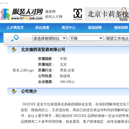
服装网
纺织人才网
人才网首页
职位搜索
简历中心
现场招聘
报纸招聘
北京德西语贸易有限公司
所属国家
：
中国
所属地区
：
北京
暂未上传Logo
所属行业
：
男装,女装
公司性质
：
制造商
企业规模
：
100-500人
公司简介
DEZOEE 是全方位体现英伦风格的国际化女装，在深刻理解传统文
造型，既独具匠心，又舒适自然，用自己的语言表达对时尚的理解和追求
书，会让人爱不释手，我们相信对 DEZOEE 品牌的体验一定会为您带
品牌拥有二十多年经营经验，知名度高、客户群体稳定，由专业服装设